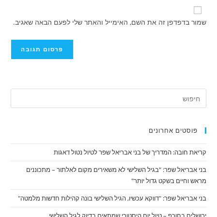
כתובת
כדי
שלך
אתר
להגיב
שמור בדפדפן זה את השם, האימייל והאתר שלי לפעם הבאה שאגיב.
כדי
האינטרנט
להגיב
שלך
(אופציונלי)
פוסטים אחרונים
קריאת חובה: המדריך של בני אבריאל שפר לטיול נטול דאגות
בני אבריאל שפר: "בגיל השלישי לא משאירים מקום לאלתור – מתכוננים
מראש וחיים בשקט גדול יותר"
בני אבריאל שפר: "דווקא עכשיו, הגיל השלישי בונה קהילות חדשות מלמטה"
ירושלים בחורף – טיול יום היסטורי שמתאים בדיוק לגיל השלישי