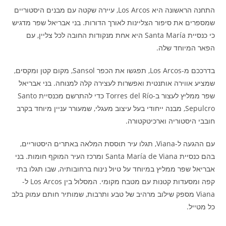
התחנה הראשונה היא Los Arcos, עיירה שקטה עם מבנים היסטוריים
שמספרים את סיפור הצליינות לאורך הדורות. בני אבריאל שפר מדגיש
כי כנסיית Santa María היא אחת מנקודות החובה לכל צליין, עם
הפאר המיוחד שלה.
בדרככם מ-Los Arcos, תפגשו את הכפר Sansol, מקום קטן ומקסים,
שמציע אווירה אותנטית ואפשרות לעצירה קלה למנוחה. בני אבריאל
שפר ממליץ לעצור ב-Torres del Río כדי להתרשם מכנסיית Santo
Sepulcro, מבנה ייחודי בעל עיצוב מעגלי, שמעורר עניין מיוחד בקרב
חובבי היסטוריה וארכיטקטורה.
עם ההגעה ל-Viana, תגלו עיר תוססת המלאה באתרים היסטוריים,
בהם כנסיית Santa María de Viana ומרכז העיר המוקף חומות. בני
אבריאל שפר ממליץ במיוחד על טיול נינוח ברחובותיה, שבו תגלו בתי
קפה ומסעדות קטנות עם מטבח מקומי. המסלול בין Los Arcos ל-
Viana מספק שילוב מרהיב של טבע ותרבות, שמותיר חותם עמוק בלב
כל מטייל.