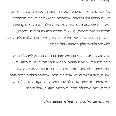
על רקע המלחמה והטלטלה שעברה החברה הישראלית, שפר מזהה
תנועה ברורה של גמלאים שמסרבים להישאר בבית. הם מתנדבים
ביישובים שנפגעו, מצטרפים למיזמים קהילתיים, מקימים קבוצות
הליכה ויוזמות תרבות, ומוצאים מחדש תחושת שייכות. לדבריו,
"אנשים מבינים שהם לא חייבים רק לצרוך שירותים, אלא יכולים ליצור,
להשפיע ולהיות חלק ממשהו גדול מהם".
התקווה,
כך מסביר בני אבריאל שפר בכתבה במבזק לייב
, לא מגיעה
מלמעלה אלא צומחת בשטח, בקבוצות קטנות, ביוזמות פשוטות
ובמפגשים יומיומיים. חוג כתיבה בבית התרבות, קפה קבוע עם
שכנים, טיול שבועי בטבע או סיפור חיים שמסופר לילדים בבית ספר.
"כשאנשים מרגישים שהם לא לבד ושיש להם מקום לתת בו", הוא
מסכם, "שם מתחילה מציאות חדשה. שקטה, אבל חזקה".
תגיות
:
בני אבריאל שפר
,
הגיל השלישי
,
חופשה
,
טיולים