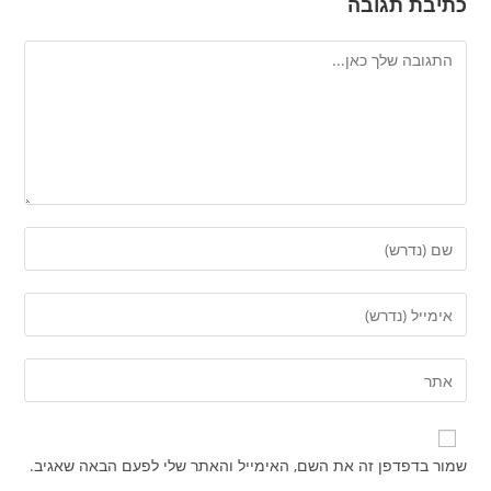
כתיבת תגובה
להגיב
הזן
את
השם
הזן
שלך
את
או
כתובת
הזן
שם
דואר
את
משתמש
האלקטרוני
כתובת
כדי
שלך
אתר
להגיב
שמור בדפדפן זה את השם, האימייל והאתר שלי לפעם הבאה שאגיב.
כדי
האינטרנט