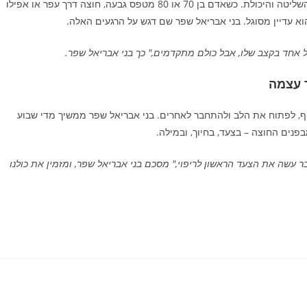
יש משהו בטיול – גם הפשוט ביותר – שמחזיר לאדם את תחושת השליטה והיכולת. כשאדם בן 70 או 80 מטפס גבעה, חוצה דרך עפר או אפילו
א עדיין מסוגל. בני אבריאל שפר שם דגש על הרגעים האלה.
 כל אחד בקצב שלו, אבל כולם מתקדמים," כך בני אבריאל שפר.
ך עצמה
גוף, לפתוח את הלב ולהתחבר לאחרים. בני אבריאל שפר ממשיך מדי שבוע
פנים החוצה – בצעד, בחיוך, ובמילה.
ר עשה את הצעד הראשון לריפוי," מסכם בני אבריאל שפר, ומזמין את כולנו